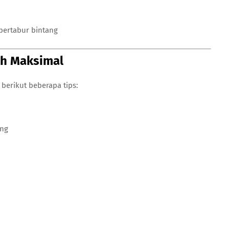
bertabur bintang
ih Maksimal
erikut beberapa tips:
ing