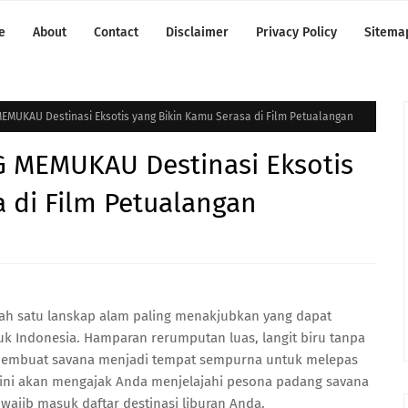
e
About
Contact
Disclaimer
Privacy Policy
Sitema
UKAU Destinasi Eksotis yang Bikin Kamu Serasa di Film Petualangan
 MEMUKAU Destinasi Eksotis
 di Film Petualangan
ah satu lanskap alam paling menakjubkan yang dapat
uk Indonesia. Hamparan rerumputan luas, langit biru tanpa
 membuat savana menjadi tempat sempurna untuk melepas
 ini akan mengajak Anda menjelajahi pesona padang savana
ajib masuk daftar destinasi liburan Anda.