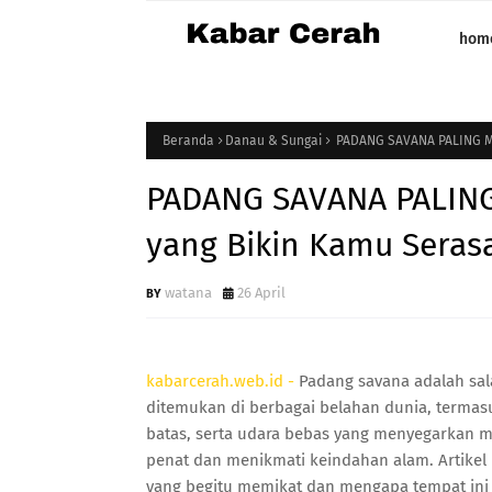
hom
Beranda
Danau & Sungai
PADANG SAVANA PALING MEM
PADANG SAVANA PALING
yang Bikin Kamu Serasa
watana
26 April
kabarcerah.web.id -
Padang savana adalah sal
ditemukan di berbagai belahan dunia, termas
batas, serta udara bebas yang menyegarkan
penat dan menikmati keindahan alam. Artikel
yang begitu memikat dan mengapa tempat ini w